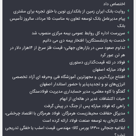
اختصاص داد
روایت بانک ایران زمین از بانکداری نوین با خلق تجربه برای مشتری
پیام مدیرعامل بانک توسعه تعاون به مناسبت ۱۵ مرداد، سالروز تأسیس
بانک
سرپرست اداره کل روابط عمومی بیمه مرکزی منصوب شد
خدمت به بازنشستگان‌را افتخار بیمه دی می دانیم
تداوم صعود مس در بازارهای جهانی؛ قیمت فلز سرخ از ۱۴هزار دلار در
هر تن عبور کرد
فولاد در تله قیمت‌گذاری دستوری
فولاد مبارکه اصفهان
افتتاح بزرگ‌ترین و مجهزترین آموزشگاه فنی وحرفه ای آزاد تخصصی
انرژی‌های نو و تجدیدپذیر با حضور استاندار اصفهان
گفتگو با کاوه معلمی، مدیر حسابداری مدیریت فولادسنگان
حیات اکتشافات غدیر در هاله‌ای از ابهام
راهی که فولاد مبارکه پس از جنگ در پیش گرفت
مدیرکل حفاظت محیط‌زیست هرمزگان: فولاد هرمزگان با اقتصاد چرخشی،
نگاه تازه‌ای به توسعه صنعت فولاد ارائه کرده است
ابلاغیه جنجالی ۱۶۳۰۰ بورس کالا؛ مهندسی قیمت اسلب یا خفگی تدریجی
تولید؟