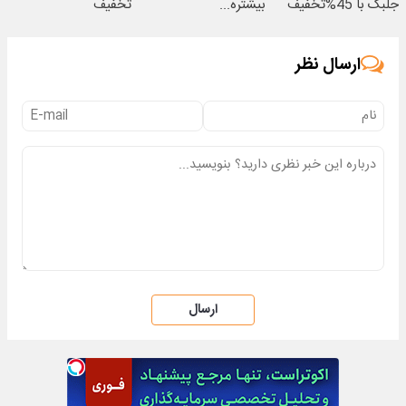
جلبک با 45%تخفیف
بیشتره...
تخفیف
ارسال نظر
ارسال