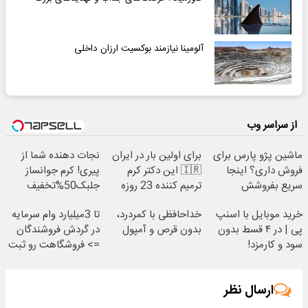
آلومینا نیازمند بوکسیت ارزان داخلی
از سراسر وب
ماشین پژو پارس برای
برای اولین بار در ایران
نجات دهنده شما از
فروش داری؟ اینجا
🇮🇷 این دکتر کرم
پیری! کرم جوانساز
سریع بفروشش
ترمیم کننده 23 روزه
جلبک50%تخفیف
ساخت!
خرید موبایل با اسنپ
خداحافظی با کمردرد،
تا 3میلیارد وام سرمایه
پی | در ۴ قسط بدون
بدون قرص و آمپول
در گردش فروشندگان
سود و کارمزد!
=> فروشگاهت رو ثبت
کن
ارسال نظر