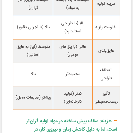
هزینه اولیه
به مواد)
گران)
بالا (با طراحی
مقاومت زلزله
بالا (با اجرای دقیق)
استاندارد)
عالی (با پنل‌های
متوسط (نیاز به عایق
عایق‌بندی
فومی)
اضافی)
انعطاف
محدودتر
بالا
طراحی
تأثیر
کمتر (تولید
بیشتر (ضایعات محل)
زیست‌محیطی
کارخانه‌ای)
هزینه: سقف پیش ساخته در مواد اولیه گران‌تر
است، اما به دلیل کاهش زمان و نیروی کار، در