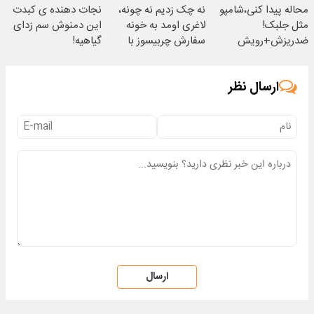
محاله پیدا کنی،شامپو
نه چک زدیم نه چونه،
نجات دهنده ی کبدت
مثل جلبک!
لاغری اومد به خونه
این دمنوش سم زدای
ضدریزش+رویش
سفارش چربیسوز با
گیاهیه!
مجدد40%تخفیف
60%تخفیف
ارسال نظر
ارسال