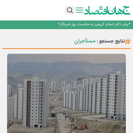
ساماندهی صنعت تلفن همراه در انتظارسیاست جدیددولت؛حمایت ازتولید وخدمات
صندوق توسعه ملی نقشی در طرح کالابرگ ندارد
افت ۳۴ درصدی فروش خودروسازان؛ ۱۵۵ هزار خودرو در چهار ماه فروخته شد
*پیام دکتر اسلام کریمی به مناسبت روز خبرنگار*
توسعه زنجیره صنعت مس با تکیه بر اکتشاف و مدل‌های نوین تأمین مالی
ساماندهی صنعت تلفن همراه در انتظارسیاست جدیددولت؛حمایت ازتولید وخدمات
مستأجران
نتایج جستجو :
صندوق توسعه ملی نقشی در طرح کالابرگ ندارد