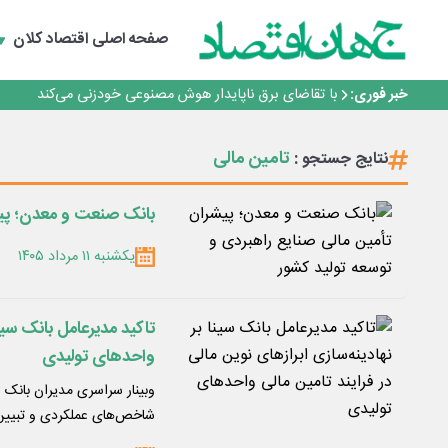
یک اشتباه کلاد، تمام اطلاعات کاربر را به باد داد
اینوتکس امسال با مدل جدید برگزار می‌شود
صفحه اصلی
اقتصاد کلان
رگولاتوری: اعمال ضریب ۲.۷ برای اینترنت بین‌الملل صحت ندارد
راه‌آهن موظف به ارائه برنامه برای ارتقای امنیت سایبری شد
خبر فوری:
با تقاضای برق ناپایدار هوش مصنوعی خودزنی می‌کند
یک اشتباه کلاد، تمام اطلاعات کاربر را به باد داد
اینوتکس امسال با مدل جدید برگزار می‌شود
تامین مالی
نتایج جستجو :
بانک صنعت و معدن؛ پیش
یکشنبه ۱۱ مرداد ۱۴۰۵
تاکید مدیرعامل بانک سینا
واحد‌های تولیدی
وبینار سراسری مدیران بانک س
شاخص‌های عملکردی و تبیی