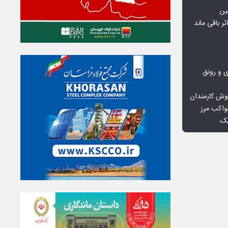
ین
ثر باقی ماند
ی و رونق
وش کارمندان
واکب مرز
یک