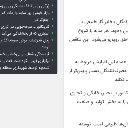
پُرآبی روی کاغذ، تشنگی روی زم
بازار خودرو زیر سایه واردات کم ا
اینفوگرافی
ندگان ذخایر گاز طبیعی در
کاریکاتور ـ صرفه‌جویی در انرژی
این وجود، هر ساله با شروع
اعتباری که از بخشندگی می‌آید
طق روبه‌رو می‌شود. این تناقض
ریال قدرتمند؛ موتور سرمایه‌گذار
تولید
فرسودگی شغلی و بی‌خوابیِ خام
برگزاری آیین نکوداشت فعالان م
 عمده این افزایش مربوط به
شلمچه توسط شهرداری منطقه 
صرف‌کنندگان بسیار پایین‌تر از
نکنند.
یش از ۷۰ درصد گاز تولیدی کشور در بخش خانگی و تجاری
را به بخش تولید و صنعت
 آن‌ها طبیعی است. توسعه