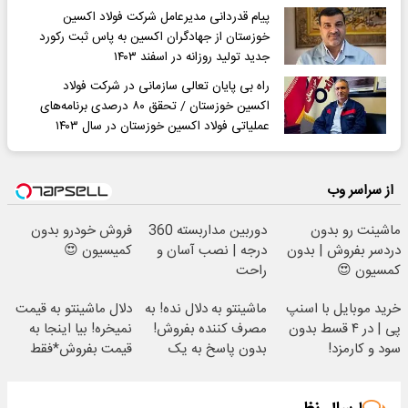
پیام قدردانی مدیرعامل شرکت فولاد اکسین
خوزستان از جهادگران اکسین به پاس ثبت رکورد
جدید تولید روزانه در اسفند ۱۴۰۳
راه بی پایان تعالی سازمانی در شرکت فولاد
اکسین خوزستان / تحقق ۸۰ درصدی برنامه‌های
عملیاتی فولاد اکسین خوزستان در سال ۱۴۰۳
از سراسر وب
ماشینت رو بدون
دوربین مداربسته 360
فروش خودرو بدون
دردسر بفروش | بدون
درجه | نصب آسان و
کمیسیون 😍
کمسیون 😍
راحت
خرید موبایل با اسنپ
ماشینتو به دلال نده! به
دلال ماشینتو به قیمت
پی | در ۴ قسط بدون
مصرف کننده بفروش!
نمیخره! بیا اینجا به
سود و کارمزد!
بدون پاسخ به یک
قیمت بفروش*فقط
تماس
خریدار واقعی*