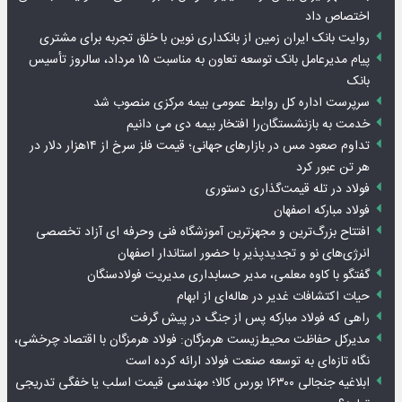
اختصاص داد
روایت بانک ایران زمین از بانکداری نوین با خلق تجربه برای مشتری
پیام مدیرعامل بانک توسعه تعاون به مناسبت ۱۵ مرداد، سالروز تأسیس
بانک
سرپرست اداره کل روابط عمومی بیمه مرکزی منصوب شد
خدمت به بازنشستگان‌را افتخار بیمه دی می دانیم
تداوم صعود مس در بازارهای جهانی؛ قیمت فلز سرخ از ۱۴هزار دلار در
هر تن عبور کرد
فولاد در تله قیمت‌گذاری دستوری
فولاد مبارکه اصفهان
افتتاح بزرگ‌ترین و مجهزترین آموزشگاه فنی وحرفه ای آزاد تخصصی
انرژی‌های نو و تجدیدپذیر با حضور استاندار اصفهان
گفتگو با کاوه معلمی، مدیر حسابداری مدیریت فولادسنگان
حیات اکتشافات غدیر در هاله‌ای از ابهام
راهی که فولاد مبارکه پس از جنگ در پیش گرفت
مدیرکل حفاظت محیط‌زیست هرمزگان: فولاد هرمزگان با اقتصاد چرخشی،
نگاه تازه‌ای به توسعه صنعت فولاد ارائه کرده است
ابلاغیه جنجالی ۱۶۳۰۰ بورس کالا؛ مهندسی قیمت اسلب یا خفگی تدریجی