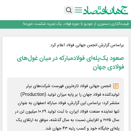
کنترل و ماژول وایرلس بومی‌سازی شده جرثقیل‌های فولاد هرمزگان، جایگزین نمونه
روزنامه ۱۹ مرداد
خارجی
تأکید امام جمعه جاجرم بر ارتقای سواد رسانه‌ای و مطالبه‌گری خبرنگاران
روایت شجره طیبه از حمایت ۵۰۰ استعداد درخشان در سال
قیمت‌گذاری دستوری از خودرو تا حوزه فولاد، یک تجربه شکست خورده!
با آزمون موفقیت‌آمیز بیش از یک سال بهره‌برداری و بدون خرابی حاصل شد؛ ریموت
کنترل و ماژول وایرلس بومی‌سازی شده جرثقیل‌های فولاد هرمزگان، جایگزین نمونه
روزنامه ۱۹ مرداد
خارجی
تأکید امام جمعه جاجرم بر ارتقای سواد رسانه‌ای و مطالبه‌گری خبرنگاران
براساس گزارش انجمن جهانی فولاد اعلام کرد:
روایت شجره طیبه از حمایت ۵۰۰ استعداد درخشان در سال
صعود یک‌پله‌ای فولادمبارکه در میان غول‌های
فولادی جهان
انجمن جهانی فولاد تازه‌ترین فهرست شرکت‌های برتر
تولیدکننده فولاد جهان را بر پایه میزان تولید (Production)
منتشر کرد؛ براساس این گزارش، فولاد مبارکه اصفهان به عنوان
تنها نماینده صنعت فولاد ایران، با ثبت تولید ۱۰.۲۹ میلیون تن در
سال ۲۰۲۵ و افزایش نسبت به سال گذشته، موفق به ارتقای یک
پله‌ای جایگاه خود و کسب رتبه ۴۳ جهان شد.