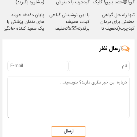
کن!😓حتما ببین! کلیک
کبدچرب با دمنوش
(مشاوره بگیرید)
جهت خرید
گیاهی دارای مجوز)
تنها راه حل گیاهی
با این نوشیدنی گیاهی
پایان دغدغه هزینه
مطمئن برای درمان
کبدت همیشه
های دندان پزشکی با
کبدچرب(تخفیف تا
پرقدرته55%تخفیف
پک سفید کننده خانگی
امشب)
ارسال نظر
ارسال