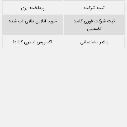
ثبت شرکت
پرداخت ارزی
ثبت شرکت فوری کاملا
خرید آنلاین طلای آب شده
تضمینی
بالابر ساختمانی
اکسپرس اینتری کانادا
خرید پشم سنگ
نقد کردن درآمد یوتیوب
خرید سرور
مرجع بازی های مود اندروید
تمام حقوق مادی‌ و معنوی این سایت متعلق به
جهان اقتصاد
است و استفاده از
مطالب با ذکر منبع بلامانع است.
طراحی سایت خبری و خبرگزاری
آسام