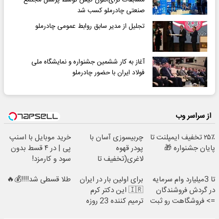
صنعتی چادرملو کسب شد
تجلیل از مدیر سابق روابط عمومی چادرملو
آغاز به کار ششمین جشنواره و نمایشگاه ملی
فولاد ایران با حضور چادرملو
از سراسر وب
۲۵٪ تخفیف ایمپلنت تا
چربیسوزی آسان با
خرید موبایل با اسنپ
پایان جشنواره 🎁
پودر قهوه
پی | در ۴ قسط بدون
لاغری(تخفیف تا
سود و کارمزد!
امشب)
تا 3میلیارد وام سرمایه
برای اولین بار در ایران
طلا قسطی شد!!!!💰🔥
در گردش فروشندگان
🇮🇷 این دکتر کرم
=> فروشگاهت رو ثبت
ترمیم کننده 23 روزه
کن
ساخت!