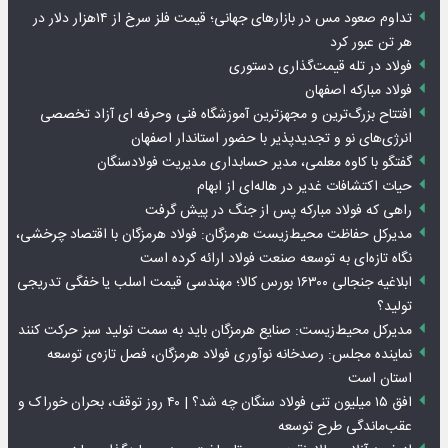
تداوم صعود مس در بازارهای جهانی؛ قیمت فلز سرخ از ۱۴هزار دلار در
هر تن عبور کرد
فولاد در تله قیمت‌گذاری دستوری
فولاد مبارکه اصفهان
افتتاح بزرگ‌ترین و مجهزترین آموزشگاه فنی وحرفه ای آزاد تخصصی
انرژی‌های نو و تجدیدپذیر با حضور استاندار اصفهان
گفتگو با کاوه معلمی، مدیر حسابداری مدیریت فولادسنگان
حیات اکتشافات غدیر در هاله‌ای از ابهام
راهی که فولاد مبارکه پس از جنگ در پیش گرفت
مدیرکل حفاظت محیط‌زیست هرمزگان: فولاد هرمزگان با اقتصاد چرخشی،
نگاه تازه‌ای به توسعه صنعت فولاد ارائه کرده است
ابلاغیه جنجالی ۱۶۳۰۰ بورس کالا؛ مهندسی قیمت اسلب یا خفگی تدریجی
تولید؟
مدیرکل محیط‌زیست: صنایع هرمزگان باید به سمت تولید سبز حرکت کنند
نماینده مجلس: رصدخانه نوآوری فولاد هرمزگان، فصل تازه‌ی توسعه
استان است
افق ۱۵ میلیون تنی فولاد سنگان چه شد؟ | ۴۰ روز توقف، بحران خوراک و
عقب‌ماندگی طرح توسعه