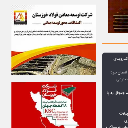
ندرویدی
انسان نبود!
مصنوعی
جنجال به پا
هیلات
زی
ان به مواکب