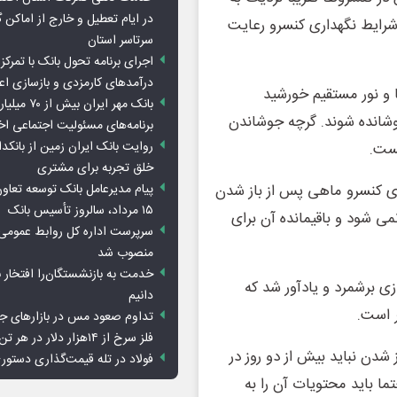
در ایام تعطیل و خارج از اماکن 
شرایط نگهداری کنسرو رعایت
سرتاسر استان
اجرای برنامه تحول بانک با تمرکز ب
درآمدهای کارمزدی و بازسازی اع
ا و نور مستقیم خورشید
بانک مهر ایران ب
 قبل از مصرف باید حداقل 20 دقیقه جوشانده شوند. گرچه جوشاندن
برنامه‌های مسئولیت اجتماعی ا
روایت بانک ایران زمین از بانکدا
یست.
خلق تجربه برای مشتری
پیام مدیرعامل بانک توسعه تعاو
ی کنسرو ماهی پس از باز شدن
۱۵ مرداد، سالروز تأسیس بانک
 شود و باقیمانده آن برای
سرپرست اداره کل روابط عمومی 
منصوب شد
خدمت به بازنشستگان‌را افتخار 
ی برشمرد و یادآور شد که
دانیم
ر است.
تداوم صعود مس در بازارهای ج
فلز سرخ از ۱۴هزار دلار در هر تن عبور کرد
شدن نباید بیش از دو روز در
فولاد در تله قیمت‌گذاری دستور
ما باید محتویات آن را به