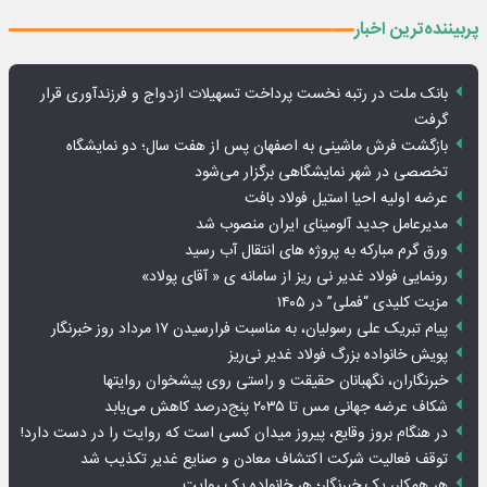
پربیننده‌ترین اخبار
بانک ملت در رتبه نخست پرداخت تسهیلات ازدواج و فرزندآوری قرار
گرفت
بازگشت فرش ماشینی به اصفهان پس از هفت سال؛ دو نمایشگاه
تخصصی در شهر نمایشگاهی برگزار می‌شود
عرضه اولیه احیا استیل فولاد بافت
مدیرعامل جدید آلومینای ایران منصوب شد
ورق گرم مبارکه به پروژه های انتقال آب رسید
رونمایی فولاد غدیر نی ریز از سامانه ی « آقای پولاد»
مزیت کلیدی “فملی” در ۱۴۰۵
پیام تبریک علی رسولیان، به مناسبت فرارسیدن ۱۷ مرداد روز خبرنگار
پویش خانواده بزرگ فولاد غدیر نی‌ریز
خبرنگاران، نگهبانان حقیقت و راستی روی پیشخوان روایت­ها
شکاف عرضه جهانی مس تا ۲۰۳۵ پنج‌درصد کاهش می‌یابد
در هنگام بروز وقایع، پیروز میدان کسی است که روایت را در دست دارد!
توقف فعالیت شرکت اکتشاف معادن و صنایع غدیر تکذیب شد
هر همکار، یک خبرنگار؛ هر خانواده یک روایت