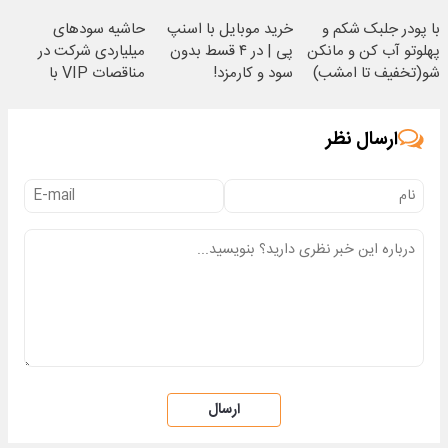
ویژه)
کن
با پودر جلبک شکم و
خرید موبایل با اسنپ
حاشیه سودهای
پهلوتو آب کن و مانکن
پی | در ۴ قسط بدون
میلیاردی شرکت در
شو(تخفیف تا امشب)
سود و کارمزد!
مناقصات VIP با
اشتراکات ایران تندر
ارسال نظر
ارسال