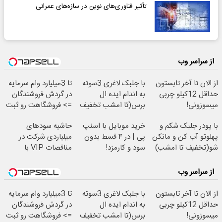
تأثیر فناوری‌های نوین در سازه‌های عمرانی
از سراسر وب
از الان تا آخر تابستون
با جلبک لاغری 3سوته
تا 3میلیارد وام سرمایه
حداقل 12کیلو چربی
به اندام ایده ال
در گردش فروشندگان
میسوزونی!
برس(تا امشب تخفیف
=> فروشگاهت رو ثبت
ویژه)
کن
با پودر جلبک شکم و
خرید موبایل با اسنپ
حاشیه سودهای
پهلوتو آب کن و مانکن
پی | در ۴ قسط بدون
میلیاردی شرکت در
شو(تخفیف تا امشب)
سود و کارمزد!
مناقصات VIP با
اشتراکات ایران تندر
از سراسر وب
از الان تا آخر تابستون
با جلبک لاغری 3سوته
تا 3میلیارد وام سرمایه
حداقل 12کیلو چربی
به اندام ایده ال
در گردش فروشندگان
میسوزونی!
برس(تا امشب تخفیف
=> فروشگاهت رو ثبت