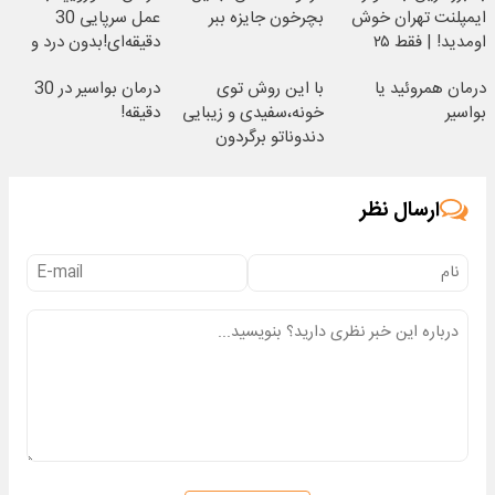
ایمپلنت تهران خوش
بچرخون جایزه ببر
عمل سرپایی 30
اومدید! | فقط ۲۵
دقیقه‌ای!بدون درد و
میلیون !
خونریزی، بدون نیاز
درمان همروئید یا
با این روش توی
درمان بواسیر در 30
بواسیر
خونه،سفیدی و زیبایی
دقیقه!
دندوناتو برگردون
(40%off)
ارسال نظر