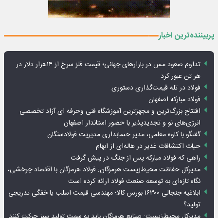
پربیننده‌ترین اخبار
تداوم صعود مس در بازارهای جهانی؛ قیمت فلز سرخ از ۱۴هزار دلار در
هر تن عبور کرد
فولاد در تله قیمت‌گذاری دستوری
فولاد مبارکه اصفهان
افتتاح بزرگ‌ترین و مجهزترین آموزشگاه فنی وحرفه ای آزاد تخصصی
انرژی‌های نو و تجدیدپذیر با حضور استاندار اصفهان
گفتگو با کاوه معلمی، مدیر حسابداری مدیریت فولادسنگان
حیات اکتشافات غدیر در هاله‌ای از ابهام
راهی که فولاد مبارکه پس از جنگ در پیش گرفت
مدیرکل حفاظت محیط‌زیست هرمزگان: فولاد هرمزگان با اقتصاد چرخشی،
نگاه تازه‌ای به توسعه صنعت فولاد ارائه کرده است
ابلاغیه جنجالی ۱۶۳۰۰ بورس کالا؛ مهندسی قیمت اسلب یا خفگی تدریجی
تولید؟
مدیرکل محیط‌زیست: صنایع هرمزگان باید به سمت تولید سبز حرکت کنند