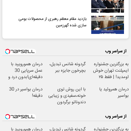
بازدید مقام معظم رهبری از محصولات بومی
سازی شده گهرزمین
از سراسر وب
به بزرگترین جشنواره
گردونه شانس تبدیل،
درمان همورویید با
ایمپلنت تهران خوش
بچرخون جایزه ببر
عمل سرپایی 30
اومدید! | فقط ۲۵
دقیقه‌ای!بدون درد و
میلیون !
خونریزی، بدون نیاز
درمان همروئید یا
با این روش توی
درمان بواسیر در 30
بواسیر
خونه،سفیدی و زیبایی
دقیقه!
دندوناتو برگردون
(40%off)
از سراسر وب
به بزرگترین جشنواره
گردونه شانس تبدیل،
درمان همورویید با