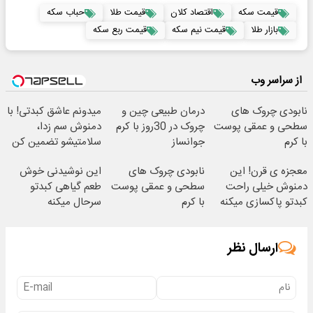
قیمت سکه
اقتصاد کلان
قیمت طلا
حباب سکه
بازار طلا
قیمت نیم سکه
قیمت ربع سکه
از سراسر وب
نابودی چروک های
درمان طبیعی چین و
میدونم عاشق کبدتی! با
سطحی و عمقی پوست
چروک در 30روز با کرم
دمنوش سم زدا،
با کرم
جوانساز
سلامتیشو تضمین کن
آلمانی(45%تخفیف)
آلمانی(45%تخفیف)
55% تخفیف
معجزه ی قرن! این
نابودی چروک های
این نوشیدنی خوش
دمنوش خیلی راحت
سطحی و عمقی پوست
طعم گیاهی کبدتو
کبدتو پاکسازی میکنه
با کرم
سرحال میکنه
آلمانی(45%تخفیف)
ارسال نظر