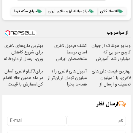
اقتصاد کلان
مرکز مبادله ارز و طلای ایران
حراج سکه فردا
از سراسر وب
ویدیو هولناک از جوان
کشف فرمول لاغری
بهترین داروهای لاغری
کارتن خوابی که
اسان توسط
برای شروع کاهش
میلیاردر شد. آموزش
متخصصان ایرانی
وزن، ارسال از داروخانه
رایگان
های نزدیکت!
بهترین قیمت داروهای
آمپول‌های لاغری را ۱
برای7کیلو لاغری آسان
لاغری، با ۱ میلیون
میلیون تومان ارزان‌تر از
در ماه همین حالا اقدام
تخفیف و ارسال از
همه‌جا بخر!
کن!سفارش با قیمت
داروخانه‌
قدیم
ارسال نظر