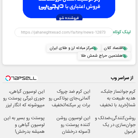
لینک کوتاه
اقتصاد کلان
مرکز مبادله ارز و طلای ایران
هشتمین حراج شمش طلا
از سراسر وب
کرم جوانساز جلبک،
این کرم ضد چروک
این لوسیون گیاهی،
هدیه طبیعت به
آلمانی،جای بوتاکس رو
جوری تیرگی پوستت رو
شما(خرید با تخفیف
برات پر میکنه!تخفیف
میپوشونه که انگار لیزر
ویژه)
تا امشب
کری!
روشن‌کنندگی،ضد‌لک و
این لوسیون روشن
پوستت رو بسپر به این
جوان‌سازی در یک
کننده پوستت رو
لوسیون گیاهی و
فرمول
3سوته درخشان
همیشه بدرخش!