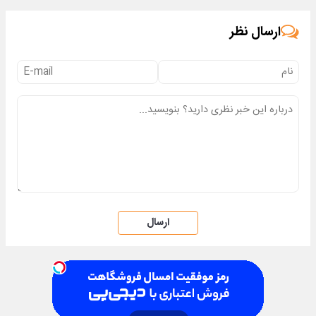
حرفه‌ای50%تخفیف
میکنه50%تخفیف
ارسال نظر
ارسال