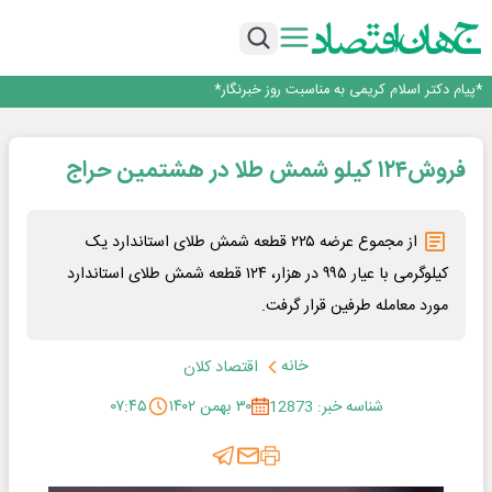
ساماندهی صنعت تلفن همراه در انتظارسیاست جدیددولت؛حمایت ازتولید وخدمات
صندوق توسعه ملی نقشی در طرح کالابرگ ندارد
افت ۳۴ درصدی فروش خودروسازان؛ ۱۵۵ هزار خودرو در چهار ماه فروخته شد
*پیام دکتر اسلام کریمی به مناسبت روز خبرنگار*
توسعه زنجیره صنعت مس با تکیه بر اکتشاف و مدل‌های نوین تأمین مالی
ساماندهی صنعت تلفن همراه در انتظارسیاست جدیددولت؛حمایت ازتولید وخدمات
فروش۱۲۴ کیلو شمش طلا در هشتمین حراج
صندوق توسعه ملی نقشی در طرح کالابرگ ندارد
از مجموع عرضه ۲۲۵ قطعه شمش طلای استاندارد یک
کیلوگرمی با عیار ۹۹۵ در هزار، ۱۲۴ قطعه شمش طلای استاندارد
مورد معامله طرفین قرار گرفت.
خانه
اقتصاد کلان
شناسه خبر: 12873
۳۰ بهمن ۱۴۰۲
۰۷:۴۵