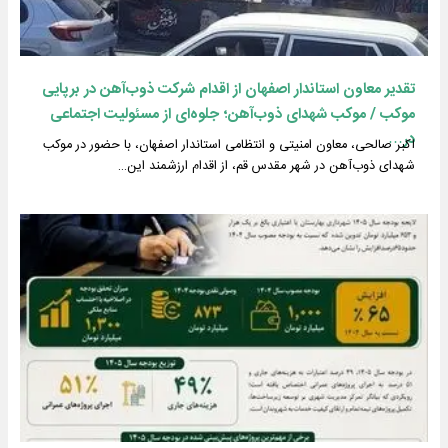
تقدیر معاون استاندار اصفهان از اقدام شرکت ذوب‌آهن در برپایی
موکب / موکب شهدای ذوب‌آهن؛ جلوه‌ای از مسئولیت اجتماعی
در…
اکبر صالحی، معاون امنیتی و انتظامی استاندار اصفهان، با حضور در موکب
شهدای ذوب‌آهن در شهر مقدس قم، از اقدام ارزشمند این…