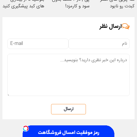
کبدت رو نابود
سود و کارمزد!
های کبد پیشگیری کنید
میکنه55%تخفیف
ارسال نظر
ارسال