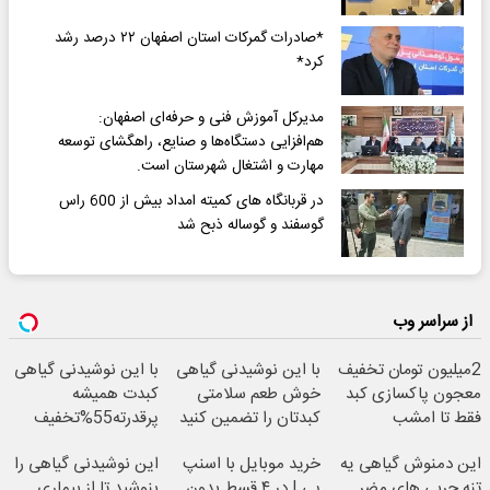
*صادرات گمرکات استان اصفهان ۲۲ درصد رشد
کرد*
مدیرکل آموزش فنی و حرفه‌ای اصفهان:
هم‌افزایی دستگاه‌ها و صنایع، راهگشای توسعه
مهارت و اشتغال شهرستان است.
در قربانگاه های کمیته امداد بیش از 600 راس
گوسفند و گوساله ذبح شد
از سراسر وب
2میلیون تومان تخفیف
با این نوشیدنی گیاهی
با این نوشیدنی گیاهی
معجون پاکسازی کبد
خوش طعم سلامتی
کبدت همیشه
فقط تا امشب
کبدتان را تضمین کنید
پرقدرته55%تخفیف
این دمنوش گیاهی یه
خرید موبایل با اسنپ
این نوشیدنی گیاهی را
تنه چربی های مضر
پی | در ۴ قسط بدون
بنوشید تا از بیماری