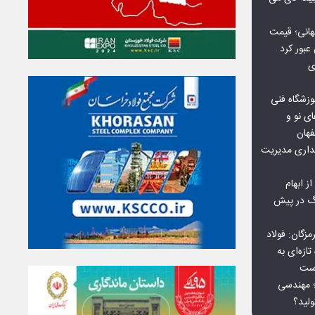
هانی؛ قیمت
ی
وزشگاه فنی
ی نو و
فهان
بداری مدیریت
ز ابهام
نگ در پیش
گان: فولاد
ازه‌ای به
است
 بورس کالا؛ مهندسی
لید؟