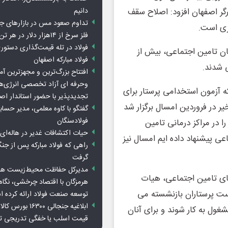
دانیم
ر اصفهان افزود: اصلاح سقف
تداوم صعود مس در بازارهای ج
ری است.
فلز سرخ از ۱۴هزار دلار در هر تن عبور کرد
فولاد در تله قیمت‌گذاری دستور
ن تامین اجتماعی، بیش از
فولاد مبارکه اصفهان
افتتاح بزرگ‌ترین و مجهزترین آم
وحرفه ای آزاد تخصصی انرژی‌ها
ه آزمون استخدامی پرستار برای
تجدیدپذیر با حضور استاندار اص
ر در فروردین امسال برگزار شد
گفتگو با کاوه معلمی، مدیر حسا
فولادسنگان
 در مراکز درمانی تامین
حیات اکتشافات غدیر در هاله‌ای ا
ی پیشنهاد داده ایم امسال نیز
راهی که فولاد مبارکه پس از ج
گرفت
مدیرکل حفاظت محیط‌زیست هرمز
های تامین اجتماعی، هیات
هرمزگان با اقتصاد چرخشی، نگاه ت
ست پرستاران بازنشسته می
توسعه صنعت فولاد ارائه کرده 
ابلاغیه جنجالی ۱۶۳۰۰
اعی مشغول به کار شوند و برای آنان
قیمت اسلب یا خفگی تدریجی تو