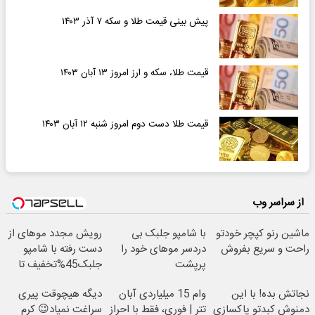
پیش بینی قیمت طلا و سکه ۷ آذر ۱۴۰۳
قیمت طلا، سکه و ارز امروز ۱۳ آبان ۱۴۰۳
قیمت طلا دست دوم امروز شنبه ۱۲ آبان ۱۴۰۳
از سراسر وب
ماشین رنو کپچر خودتو
با شامپو جلبک بی
رویش مجدد موهای از
راحت و سریع بفروش
دردسر موهای خود را
دست رفته با شامپو
پرپشت
جلبک45%تخفیف تا
کنید45%تخفیف
امشب
نجاتش بده! با این
وام 15 میلیاردی آبان
دیگه هیچوقت پیری
دمنوش کبدتو پاکسازی
تتر | فوری، فقط با احراز
سراغت نمیاد😉 کرم