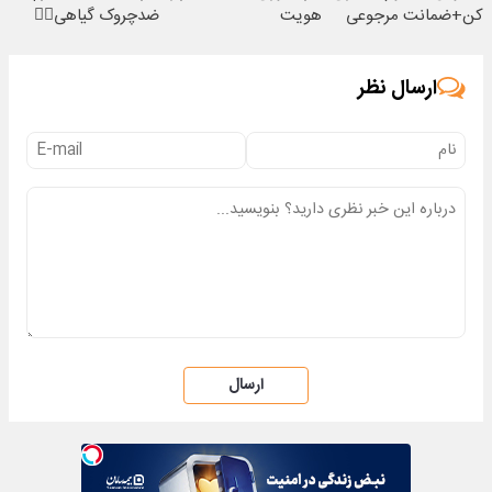
کن+ضمانت مرجوعی
هویت
ضدچروک گیاهی👈🏻
45%تخفیف
ارسال نظر
ارسال