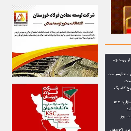
 از ورود چه
 انتظارسیاست
مات
 کالابرگ
افت ۳۴ درصدی فروش خودروسازان؛ ۱۵۵
شد
بت روز
ه بر اکتشاف