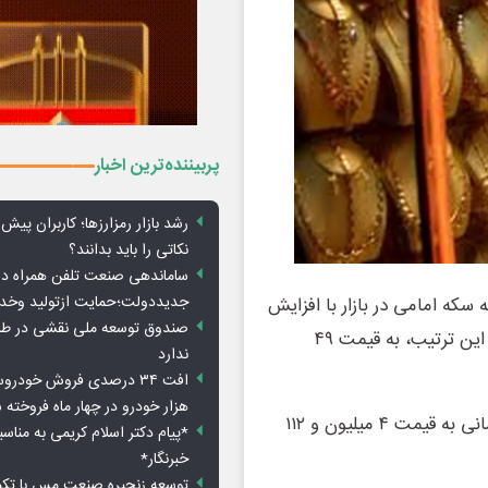
پربیننده‌ترین اخبار
رشد بازار رمزارزها؛ کاربران پیش
نکاتی را باید بدانند؟
ساماندهی صنعت تلفن همراه در
جدیددولت؛حمایت ازتولید وخد
سکه امامی در بازار با افزایش
صندوق توسعه ملی نقشی در طرح
۲۰۵ هزار تومانی در مرز کانال ۵۰ میلیون تومان قرار گرفت. به این ترتیب، به قیمت ۴۹
ندارد
هزار خودرو در چهار ماه فروخته 
اما هر گرم طلای ۱۸عیار در بازار تهران با افزایش ۳۰ هزار تومانی به قیمت ۴ میلیون و ۱۱۲
*پیام دکتر اسلام کریمی به مناس
خبرنگار*
توسعه زنجیره صنعت مس با تکی