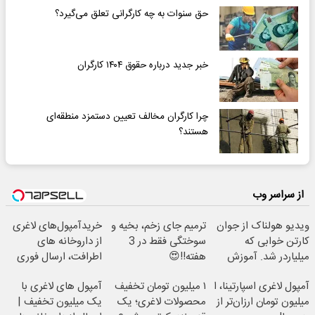
حق سنوات به چه کارگرانی تعلق می‌گیرد؟
خبر جدید درباره حقوق ۱۴۰۴ کارگران
چرا کارگران مخالف تعیین دستمزد منطقه‌ای
هستند؟
از سراسر وب
ویدیو هولناک از جوان
ترمیم جای زخم، بخیه و
خریدآمپول‌های لاغری
کارتن خوابی که
سوختگی فقط در 3
از داروخانه های
میلیاردر شد. آموزش
هفته!!😍
اطرافت، ارسال فوری
رایگان
همراه با پک یخ!
آمپول لاغری اسپارتینا، ا
۱ میلیون تومان تخفیف
آمپول های لاغری با
میلیون تومان ارزان‌تر از
محصولات لاغری؛ یک
یک میلیون تخفیف |