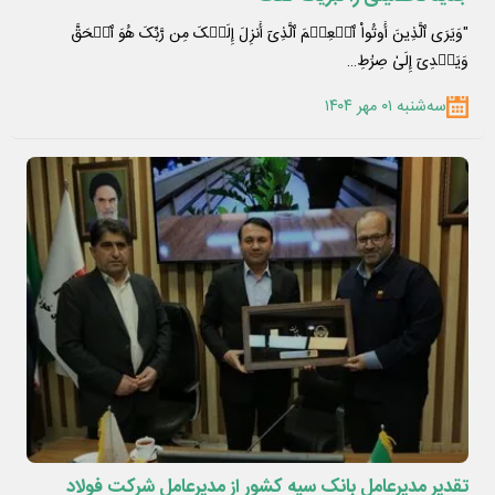
"وَیَرَى ٱلَّذِینَ أُوتُواْ ٱلۡعِلۡمَ ٱلَّذِیٓ أُنزِلَ إِلَیۡکَ مِن رَّبِّکَ هُوَ ٱلۡحَقَّ
وَیَهۡدِیٓ إِلَىٰ صِرَٰطِ…
سه‌شنبه ۰۱ مهر ۱۴۰۴
تقدیر مدیرعامل بانک سپه کشور از مدیرعامل شرکت فولاد