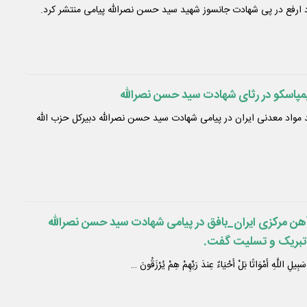
 ارفع در پی شهادت جانسوز شهید سید حسن نصرالله پیامی منتشر کرد.
مپاسکو در رثای شهادت سید حسن نصرالله
 مواد معدنی ایران در پیامی شهادت سید حسن نصرالله دبیرکل حزب الله
 مرکزی ایران_بافق در پیامی شهادت سید حسن نصرالله
را تبریک و تسلیت گفت.
یلِ اللَّهِ أَمْوَاتًا بَلْ أَحْیَاءٌ عِندَ رَبِّهِمْ هِمْ یُرْزَقُونَ …