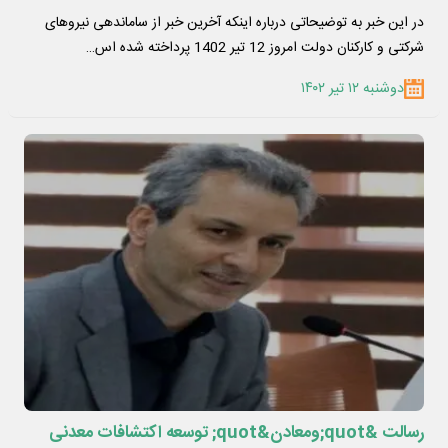
در این خبر به توضیحاتی درباره اینکه آخرین خبر از ساماندهی نیروهای
شرکتی و کارکنان دولت امروز 12 تیر 1402 پرداخته شده اس…
دوشنبه ۱۲ تیر ۱۴۰۲
رسالت &quot;ومعادن&quot; توسعه اکتشافات معدنی