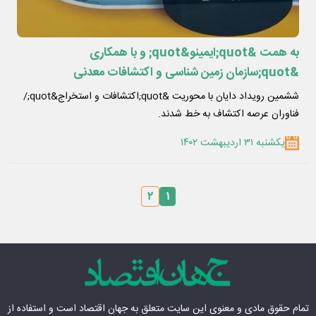
به همت &quot;ایمینو&quot; و با همکاری
&quot;سازمان زمین شناسی و اکتشافات معدنی
کشور&quot; برگزار شد
ششمین رویداد دایان با محوریت &quot;اکتشافات و استخراج&quot;/
فناوران عرصه اکتشاف به خط شدند.
یکشنبه ۳۱ اردیبهشت ۱۴۰۲
۲
۱
تمام حقوق مادی‌ و معنوی این سایت متعلق به
جهان اقتصاد
است و استفاده از