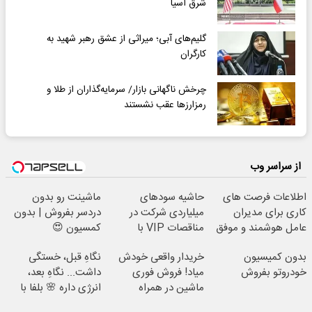
شرق آسیا
گلیم‌های آبی؛ میراثی از عشق رهبر شهید به
کارگران
چرخش ناگهانی بازار/ سرمایه‌گذاران از طلا و
رمزارزها عقب نشستند
از سراسر وب
اطلاعات فرصت های
حاشیه سودهای
ماشینت رو بدون
کاری برای مدیران
میلیاردی شرکت در
دردسر بفروش | بدون
عامل هوشمند و موفق
مناقصات VIP با
کمسیون 😍
با شرایط تخفیفی
اشتراکات ایران تندر
بدون کمیسیون
خریدار واقعی خودش
نگاهِ قبل، خستگی
خودروتو بفروش
میاد! فروش فوری
داشت... نگاهِ بعد،
ماشین در همراه
انرژی داره 🌸 بلفا با
مکانیک
25% تخفیف