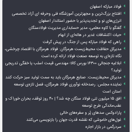
فولاد مبارکه اصفهان
افتتاح بزرگ‌ترین و مجهزترین آموزشگاه فنی وحرفه ای آزاد تخصصی
انرژی‌های نو و تجدیدپذیر با حضور استاندار اصفهان
گفتگو با کاوه معلمی، مدیر حسابداری مدیریت فولادسنگان
حیات اکتشافات غدیر در هاله‌ای از ابهام
راهی که فولاد مبارکه پس از جنگ در پیش گرفت
مدیرکل حفاظت محیط‌زیست هرمزگان: فولاد هرمزگان با اقتصاد چرخشی،
نگاه تازه‌ای به توسعه صنعت فولاد ارائه کرده است
ابلاغیه جنجالی ۱۶۳۰۰ بورس کالا؛ مهندسی قیمت اسلب یا خفگی تدریجی
تولید؟
مدیرکل محیط‌زیست: صنایع هرمزگان باید به سمت تولید سبز حرکت کنند
نماینده مجلس: رصدخانه نوآوری فولاد هرمزگان، فصل تازه‌ی توسعه
استان است
افق ۱۵ میلیون تنی فولاد سنگان چه شد؟ | ۴۰ روز توقف، بحران خوراک و
عقب‌ماندگی طرح توسعه
پارادوکس سدهای پُر و سفره‌های خالی
غول‌های خاموشی که نقشه قدرت جهان را بازنویسی می‌کنند
سردرگمی در بازار اجاره