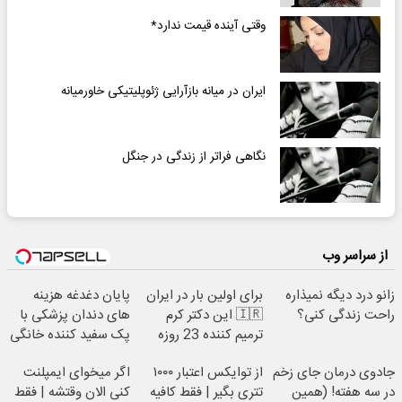
وقتی آینده قیمت ندارد*
ایران در میانه بازآرایی ژئوپلیتیکی خاورمیانه
نگاهی فراتر از زندگی در جنگل
از سراسر وب
زانو درد دیگه نمیذاره
برای اولین بار در ایران
پایان دغدغه هزینه
راحت زندگی کنی؟
🇮🇷 این دکتر کرم
های دندان پزشکی با
ترمیم کننده 23 روزه
پک سفید کننده خانگی
ساخت!
جادوی درمان جای زخم
از توایکس اعتبار ۱۰۰۰
اگر میخوای ایمپلنت
در سه هفته! (همین
تتری بگیر | فقط کافیه
کنی الان وقتشه | فقط