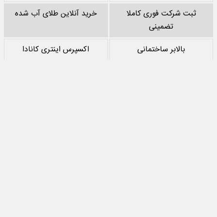
ثبت شرکت فوری کاملا
خرید آنلاین طلای آب شده
تضمینی
بالابر ساختمانی
اکسپرس اینتری کانادا
خرید پشم سنگ
نقد کردن درآمد یوتیوب
خرید سرور
مرجع بازی های مود اندروید
تمام حقوق مادی‌ و معنوی این سایت متعلق به
جهان اقتصاد
است و استفاده از
مطالب با ذکر منبع بلامانع است.
طراحی سایت خبری و خبرگزاری
آسام
تماس با ما
درباره ما