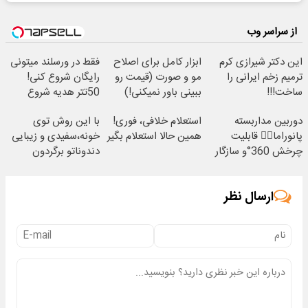
از سراسر وب
این دکتر شیرازی کرم
ابزار کامل برای اصلاح
فقط در ورسلند میتونی
ترمیم زخم ایرانی را
مو و صورت (قیمت رو
رایگان شروع کنی!
ساخت!!!
ببینی باور نمیکنی!)
50تتر هدیه شروع
معامله گری! 🔥💰
دوربین مداربسته
استعلام خلافی، فوری!
با این روش توی
پانوراما👈🏻 قابلیت
همین حالا استعلام بگیر
خونه،سفیدی و زیبایی
چرخش 360°و سازگار
دندوناتو برگردون
با اندروید و ios
(40%off)
ارسال نظر