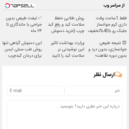
از سراسر وب
فقط 1ساعت وقت
روش طلایی حفظ
✅ لیفت طبیعی بدون
داری کرم جوانساز
سلامت کبد و رفع کبد
جراحی با ماندگاری تا
جلبک رو با40%تخفیف
چرب (خرید دمنوش
۲۴ ماه
بخری!
کبد با تخفیف ویژه)
😍 نتیجه‌ طبیعی
وزارت بهداشت تاثیر
این دمنوش گیاهی تنها
جوانسازی، بدون درد و
این نوشیدنی بر
روش طب سنتی ایمن
بدون دوره نقاهت؛
سلامت کبد را تایید
برای درمان کبدچرب
مشاوره رایگان
کرد(55%تخفیف)
ارسال نظر