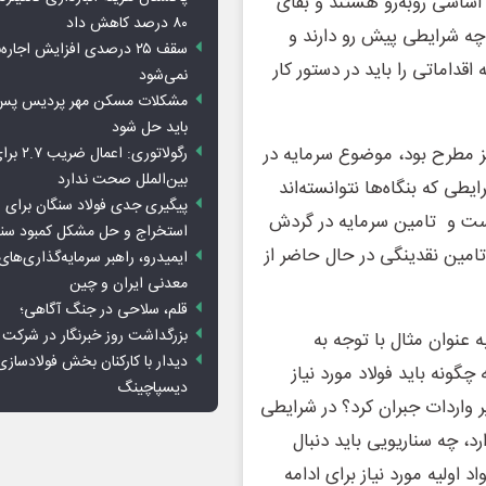
 اساسی روبه‌رو هستند و بقای
۸۰ درصد کاهش داد
ا چه شرایطی پیش رو دارند و
سقف ۲۵ درصدی افزایش اجاره
اقداماتی را باید در دستور کار
نمی‌شود
باید حل شود
یز مطرح بود، موضوع سرمایه در
رگولاتوری: 
بین‌الملل صحت ندارد
ی که بنگاه‌ها نتوانسته‌اند
پیگیری جدی فولاد سنگان برای ر
 است و تامین سرمایه در گردش
استخراج و حل مشکل کمبود سن
تامین نقدینگی در حال حاضر از
ایمیدرو، راهبر سرمایه‌گذاری‌ها
معدنی ایران و چین
قلم، سلاحی در جنگ آگاهی؛
بزرگداشت روز خبرنگار در شرکت
 عنوان مثال با توجه به
دیدار با کارکنان بخش فولادسازی
چگونه باید فولاد مورد نیاز
دیسپاچینگ
ر واردات جبران کرد؟ در شرایطی
، چه سناریویی باید دنبال
د اولیه مورد نیاز برای ادامه