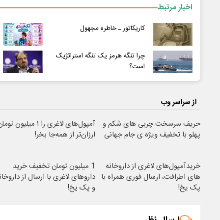
اخبار مرتبط
کاریکاتور ـ خاطره مجهول
چرا تنگه هرمز یک تنگه استراتژیک
است؟
از سراسر وب
حریف سرسخت چربی های شکم و
آمپول‌های لاغری را ۱ میلیون توم
پهلو با تخفیف ویژه ی جام جهانی
ارزان‌تر از همه‌جا بخر!
خریدآمپول‌های لاغری از داروخانه
1 میلیون تومان تخفیف خرید
های اطرافت، ارسال فوری همراه با
داروهای لاغری با ارسال از داروخان
پک یخ!
و پک یخ!