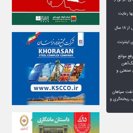
‌بها رعایت
مشکلات مسکن مهر پردیس پس از ۱۸ سال
اعمال ضریب ۲.۷ برای اینترنت
فع موانع
گ‌آهن
ی صنعتی و
 نفت سپاهان
، ریخته‌گری و