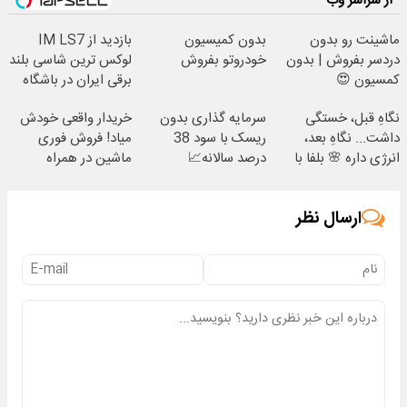
از سراسر وب
ماشینت رو بدون
بدون کمیسیون
بازدید از IM LS7
دردسر بفروش | بدون
خودروتو بفروش
لوکس ترین شاسی بلند
کمسیون 😍
برقی ایران در باشگاه
انقلاب
نگاهِ قبل، خستگی
سرمایه گذاری بدون
خریدار واقعی خودش
داشت... نگاهِ بعد،
ریسک با سود 38
میاد! فروش فوری
انرژی داره 🌸 بلفا با
درصد سالانه📈
ماشین در همراه
25% تخفیف
مکانیک
ارسال نظر