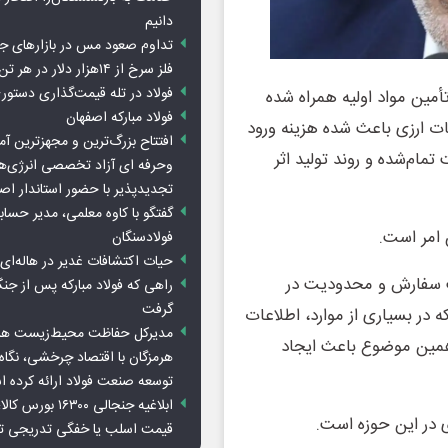
دانیم
تداوم صعود مس در بازارهای ج
فلز سرخ از ۱۴هزار دلار در هر تن عبور کرد
فولاد در تله قیمت‌گذاری دستور
مین مواد اولیه همراه شده
فولاد مبارکه اصفهان
ات ارزی باعث شده هزینه ورود
افتتاح بزرگ‌ترین و مجهزترین آم
مام‌شده و روند تولید اثر
وحرفه ای آزاد تخصصی انرژی‌ها
تجدیدپذیر با حضور استاندار اص
گفتگو با کاوه معلمی، مدیر حسا
 امر است.
فولادسنگان
حیات اکتشافات غدیر در هاله‌ای ا
بت سفارش و محدودیت در
راهی که فولاد مبارکه پس از ج
گرفت
در بسیاری از موارد، اطلاعات
مدیرکل حفاظت محیط‌زیست هرمز
مین موضوع باعث ایجاد
هرمزگان با اقتصاد چرخشی، نگاه ت
توسعه صنعت فولاد ارائه کرده 
ابلاغیه جنجالی ۱۶۳۰۰
در این حوزه است.
قیمت اسلب یا خفگی تدریجی تو