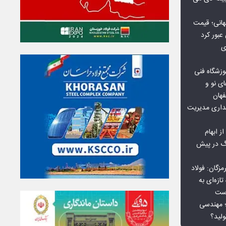
هانی؛ قیمت
ی
وزشگاه فنی
ی نو و
فهان
بداری مدیریت
ز ابهام
نگ در پیش
گان: فولاد
ازه‌ای به
است
 بورس کالا؛ مهندسی
لید؟