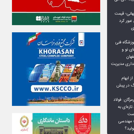
هانی؛ قیمت
ی
وزشگاه فنی
ی نو و
فهان
بداری مدیریت
ز ابهام
نگ در پیش
گان: فولاد
ازه‌ای به
است
 بورس کالا؛ مهندسی
لید؟