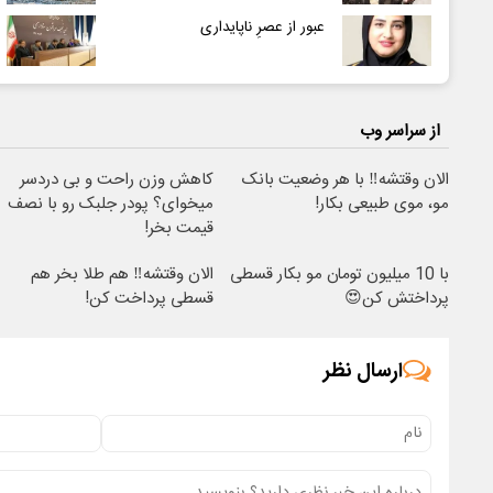
عبور از عصرِ ناپایداری
از سراسر وب
الان وقتشه‼️ با هر وضعیت بانک
کاهش وزن راحت و بی دردسر
مو، موی طبیعی بکار!
میخوای؟ پودر جلبک رو با نصف
قیمت بخر!
با 10 میلیون تومان مو بکار قسطی
الان وقتشه‼️ هم طلا بخر هم
پرداختش کن😍
قسطی پرداخت کن!
ارسال نظر