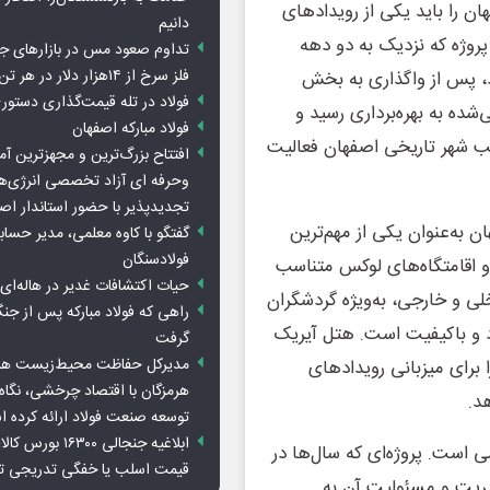
ن را باید یکی از رویدادهای
دانیم
روژه که نزدیک به دو دهه
تداوم صعود مس در بازارهای ج
فلز سرخ از ۱۴هزار دلار در هر تن عبور کرد
د، پس از واگذاری به بخش
فولاد در تله قیمت‌گذاری دستور
شده به بهره‌برداری رسید و
فولاد مبارکه اصفهان
قلب شهر تاریخی اصفهان فعالیت
افتتاح بزرگ‌ترین و مجهزترین آم
وحرفه ای آزاد تخصصی انرژی‌ها
تجدیدپذیر با حضور استاندار اص
 به‌عنوان یکی از مهم‌ترین
گفتگو با کاوه معلمی، مدیر حسا
فولادسنگان
 و اقامتگاه‌های لوکس متناسب
حیات اکتشافات غدیر در هاله‌ای ا
ی و خارجی، به‌ویژه گردشگران
راهی که فولاد مبارکه پس از ج
رد و باکیفیت است. هتل آیریک
گرفت
مدیرکل حفاظت محیط‌زیست هرمز
 برای میزبانی رویدادهای
هرمزگان با اقتصاد چرخشی، نگاه ت
د.
توسعه صنعت فولاد ارائه کرده 
ابلاغیه جنجالی ۱۶۳۰۰
 است. پروژه‌ای که سال‌ها در
قیمت اسلب یا خفگی تدریجی تو
یریت و مسئولیت آن به