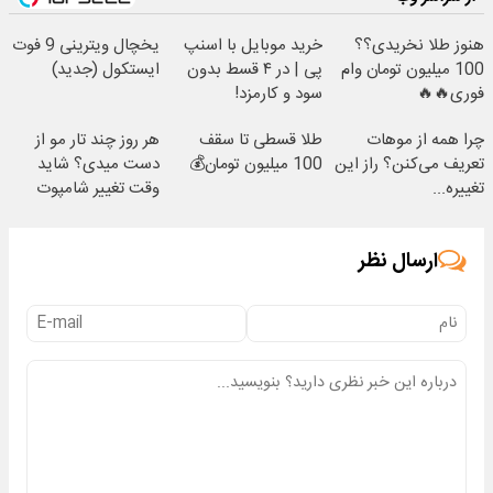
هنوز طلا نخریدی؟؟
خرید موبایل با اسنپ
یخچال ویترینی 9 فوت
100 میلیون تومان وام
پی | در ۴ قسط بدون
ایستکول (جدید)
فوری🔥🔥
سود و کارمزد!
چرا همه از موهات
طلا قسطی تا سقف
هر روز چند تار مو از
تعریف می‌کنن؟ راز این
100 میلیون تومان💰
دست میدی؟ شاید
تغییره...
وقت تغییر شامپوت
رسیده.
ارسال نظر