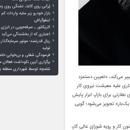
پُرآبی روی کاغذ، تشنگی روی زم
بازار خودرو زیر سایه واردات کم ا
اینفوگرافی
کاریکاتور ـ صرفه‌جویی در انرژی
اعتباری که از بخشندگی می‌آید
ریال قدرتمند؛ موتور سرمایه‌گذار
تولید
فرسودگی شغلی و بی‌خوابیِ خام
برگزاری آیین نکوداشت فعالان م
شلمچه توسط شهرداری منطقه 
ییر می‌کند، «تعیین دستمزد
تاری علیه معیشت نیروی کار
ظارتی برای بازار، ابزار پایش
یک‌بار» تجویز می‌شود؛ گویی
 کار و رویه شورای عالی کار،