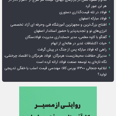
تداوم صعود مس در بازارهای جهانی؛ قیمت فلز سرخ از ۱۴هزار دلار در
هر تن عبور کرد
فولاد در تله قیمت‌گذاری دستوری
فولاد مبارکه اصفهان
افتتاح بزرگ‌ترین و مجهزترین آموزشگاه فنی وحرفه ای آزاد تخصصی
انرژی‌های نو و تجدیدپذیر با حضور استاندار اصفهان
گفتگو با کاوه معلمی، مدیر حسابداری مدیریت فولادسنگان
حیات اکتشافات غدیر در هاله‌ای از ابهام
راهی که فولاد مبارکه پس از جنگ در پیش گرفت
مدیرکل حفاظت محیط‌زیست هرمزگان: فولاد هرمزگان با اقتصاد چرخشی،
نگاه تازه‌ای به توسعه صنعت فولاد ارائه کرده است
ابلاغیه جنجالی ۱۶۳۰۰ بورس کالا؛ مهندسی قیمت اسلب یا خفگی تدریجی
تولید؟