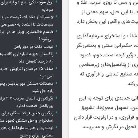
آهن و مس تا روی، سرب، طلا و
نرخ سود بانکی؛ تیغ دو لبه برای ت
سرمایه
د. با این حال، سهم معدن از
چشم‌انداز صادرات گوشت مرغ؛ از
رفیت‌های واقعی این بخش دارد.
سیاست‌ها تا اعتماد به خصوصی‌ه
طلسم خانه‌سازی چینی‌ها در ایر
تشاف و استخراج سرمایه‌گذاری
می‌شود؟
ست، حکمرانی سنتی و بخشی‌نگر
قیمت ملک در دور باطل
پاکستان هزینه انبارداری کانتینره
درگیر کرده است. دوم، کمبود
۸۰ درصد کاهش داد
ری از پتانسیل‌های زیرسطحی
سقف ۲۵ درصدی افزایش اجاره
 صنایع تبدیلی و فرآوری که
نمی‌شود
‌کند.
باید حل شود
رانی جدیدی برای توجه به این
رگولاتوری: 
بین‌الملل صحت ندارد
انین، تسهیل مجوزها، تشویق
پیگیری جدی فولاد سنگان برای ر
 فرآوری، و در اولویت قرار دادن
استخراج و حل مشکل کمبود سن
 تحول در نگرش و مدیریت،
ایمیدرو، راهبر سرمایه‌گذاری‌ها
معدنی ایران و چین