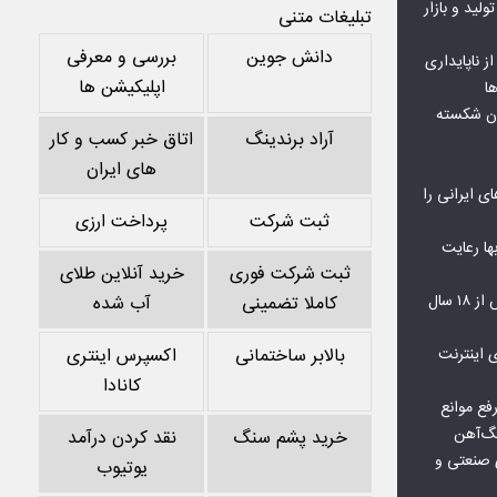
ولید و بازار
تبلیغات متنی
دانش جوین
بررسی و معرفی
 ناپایداری
اپلیکیشن ها
ا
ان شکسته
آراد برندینگ
اتاق خبر کسب و کار
های ایران
ای ایرانی را
ثبت شرکت
پرداخت ارزی
‌بها رعایت
ثبت شرکت فوری
خرید آنلاین طلای
مشکلات مسکن مهر پردیس پس از ۱۸ سال
کاملا تضمینی
آب شده
اعمال ضریب ۲.۷ برای اینترنت
بالابر ساختمانی
اکسپرس اینتری
کانادا
فع موانع
گ‌آهن
خرید پشم سنگ
نقد کردن درآمد
ی صنعتی و
یوتیوب