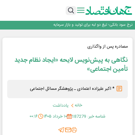
ثبت بالاترین رکورد تاریخی در بازار سهام؛ ارزش معاملات خرد به ۶۶ همت رسید
عبور فکور صنعت از مرز ۵۳ همت درآمد
رییس‌کل بیمه مرکزی: برای حقوق مردم خط قرمز ندارم
نرخ سود بانکی؛ تیغ دو لبه برای تولید و بازار سرمایه
چشم‌انداز صادرات گوشت مرغ؛ از ناپایداری سیاست‌ها تا اعتماد به خصوصی‌ها
ثبت بالاترین رکورد تاریخی در بازار سهام؛ ارزش معاملات خرد به ۶۶ همت رسید
عبور فکور صنعت از مرز ۵۳ همت درآمد
مصادره پس از واگذاری
نگاهی به پیش‌نویس لایحه «ایجاد نظام جدید
تأمین اجتماعی»
* اکبر علیزاده اعتمادی ـ پژوهشگر مسائل اجتماعی
خانه
یادداشت
شناسه خبر: 187279
۱۰ خرداد ۱۴۰۵
۰۰:۱۶