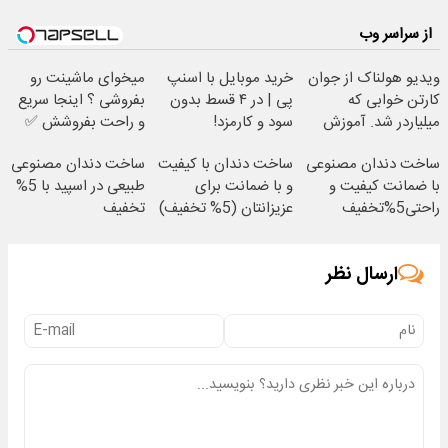
از سراسر وب
ویدیو هولناک از جوان
خرید موبایل با اسنپ
میخوای ماشینت رو
کارتن خوابی که
پی | در ۴ قسط بدون
بفروشی ؟ اینجا سریع
میلیاردر شد. آموزش
سود و کارمزد!
و راحت بفروشش ✅
رایگان
ساخت دندان مصنوعی
ساخت دندان با کیفیت
ساخت دندان مصنوعی
با ضمانت کیفیت و
و با ضمانت برای
طبیعی در اسپید با 5%
راحتی5%تخفیف
عزیزانتان (5% تخفیف)
تخفیف
ارسال نظر