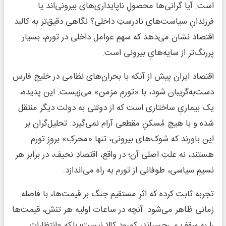
است: آیا گرانی‌ها محصولِ ناپایداری‌های بیرونی‌اند یا
فرزندانِ سیاست‌های نادرستِ داخلی؟ نگاهی دقیق‌تر به کالبد
اقتصاد نشان می‌دهد که سهمِ عوامل داخلی در تورم، بسیار
پررنگ‌تر از سایه‌هایِ بیرونی است.
اقتصاد ایران پیش از آنکه با بحران‌های نظامی در خلیج فارس
دست‌به‌گریبان شود، با «تورمِ مزمن» می‌زیست. این پدیده،
یک بیماریِ ساختاری است که از دولتی به دولت دیگر منتقل
شده و با هیچ مُسکنِ مقطعی آرام نمی‌گیرد. تحلیل‌گران بر
این باورند که شوک‌های بیرونی، تنها «محرکِ» بروزِ تورم
هستند، نه علتِ اصلی آن؛ در واقع، اقتصادِ نحیف، در برابر هر
نسیمِ سیاسی، طوفانی از تورم به راه می‌اندازد.
تجربه ثابت کرده که اثرِ مستقیم جنگ بر قیمت‌ها، با فاصله
زمانی ظاهر می‌شود. آنچه در ساعات اولیه هر تنش، قیمت‌ها
را به سقف می‌چسباند، کمبود کالا نیست؛ بلکه «انتظاراتِ