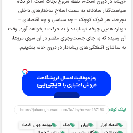
«ریشه در درون است»، نقطه شروعِ نجات است. اگر نگاه
سیاست‌گذار صادقانه به سمت اصلاحِ ساختارهایِ داخلی
نچرخد، هر شوکِ کوچک – چه سیاسی و چه اقتصادی –
دوباره همین چرخه فرساینده را به حرکت درخواهد آورد. وقت
آن رسیده که به جای جست‌وجویِ مقصر در آن سویِ مرزها،
به تماشایِ آشفتگی‌هایِ ریشه‌دار در درونِ خانه بنشینیم.
لینک کوتاه
اقتصاد ایران
ایران
جنگ
روزنامه جهان اقتصاد
یادداشت
گلناز پرتوی مهر
روزنامه 5 خرداد