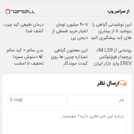
از سراسر وب
این نوشیدنی گیاهی را
تا ۴۰ میلیون تومان
درمان طبیعی کبد چرب
بنوشید تا از بیماری
اعتبار خرید قسطی از
کشف شد!
های کبد پیشگیری کنید
دیجی پی
رونمایی از IM LS9،
این معجون گیاهی
بدن سالم = کبد سالم
پرچم‌دار فوق‌لوکس
نمیذاره چربی ها روی
🍃 دمنوش سم‌زدا
EREV وارد بازار ایران
کبدت موندگار
تخفیف تا امشب
شد
بشن55%تخفیف
ارسال نظر