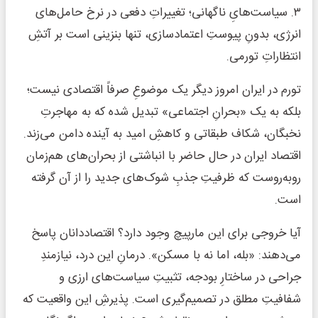
۳. سیاست‌هایِ ناگهانی؛ تغییراتِ دفعی در نرخ حامل‌های
انرژی، بدونِ پیوستِ اعتماد‌سازی، تنها بنزینی است بر آتشِ
انتظاراتِ تورمی.
تورم در ایران امروز دیگر یک موضوعِ صرفاً اقتصادی نیست؛
بلکه به یک «بحرانِ اجتماعی» تبدیل شده که به مهاجرتِ
نخبگان، شکاف طبقاتی و کاهشِ امید به آینده دامن می‌زند.
اقتصاد ایران در حال حاضر با انباشتی از بحران‌های هم‌زمان
روبه‌روست که ظرفیتِ جذبِ شوک‌های جدید را از آن گرفته
است.
آیا خروجی برای این مارپیچ وجود دارد؟ اقتصاددانان پاسخ
می‌دهند: «بله، اما نه با مسکن». درمانِ این درد، نیازمندِ
جراحی در ساختارِ بودجه، تثبیتِ سیاست‌های ارزی و
شفافیتِ مطلق در تصمیم‌گیری است. پذیرشِ این واقعیت که