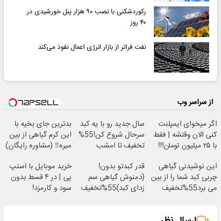
رکوردشکنی با نصب ۹۰ هزار پنل خورشیدی در
۴۰ روز
نفت فراتر از بازار انرژی اعمال نفوذ می‌کند
از سراسر وب
اگر میخوای ایمپلنت
سال جدید رو با یه کبد
بدترین جای بخیه با
کنی الان وقتشه | فقط
سرحال شروع کن!55%
این کرم گیاهی از بین
با ۲۵ میلیون تومان!!!
تخفیف تا امشب
میره‼️ (مشاوره رایگان)
این نوشیدنی گیاهی
قدر کبدتو بدون!
خرید موبایل با اسنپ
چربی کبد شما را از بین
(دمنوش گیاهی سم
پی | در ۴ قسط بدون
می برد55%تخفیف
زدای کبد)55%تخفیف
سود و کارمزد!