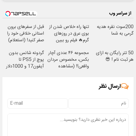
از سراسر وب
200سوت نقره هدیه
تنها راه خلاص شدن از
قبل از سفرهای برون
گرمی به شما
بوی عرق در روزهای
استانی خلافی خود را
گرم🔥 فیلم رو ببین
صفر کنید! (استعلام)
50 تتر رایگان به ازای
مجموعه ۴۶ عددی آچار
گردونه شانس بدون
هر ثبت نام ! 😎
بکس، مخصوص مردان
پوچ از PS5 تا
واقعی!! (مشاهده
آیفون17 و 1000دلار
قیمت فوق‌العاده)
جایزه 🔥
ارسال نظر