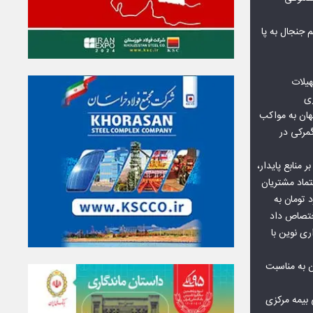
جنجال به پا
هیلات
زی
ان به مواکب
گمرکی در
ر منابع پایدار،
تماد مشتریان
یش از ۷۰ میلیارد تومان به
ختصاص داد
ری نوین با
ن به مناسبت
بیمه مرکزی