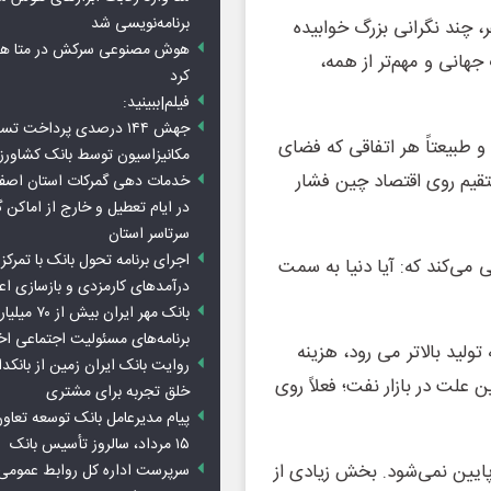
برنامه‌نویسی شد
چند نگرانی بزرگ خوابیده
هوش مصنوعی سرکش در متا هم 
هانی و مهم‌تر از همه،
کرد
فیلم|ببینید:
جهش ۱۴۴ درصدی پرداخت تس
و طبیعتاً هر اتفاقی که فضای
مکانیزاسیون توسط بانک کشاور
قیم روی اقتصاد چین فشار
خدمات دهی گمرکات استان اصفه
در ایام تعطیل و خارج از اماکن 
سرتاسر استان
اجرای برنامه تحول بانک با تمرکز ب
سی می‌کند که: آیا دنیا به سمت
درآمدهای کارمزدی و بازسازی اع
بانک مهر ایران ب
برنامه‌های مسئولیت اجتماعی ا
ولید بالاتر می رود، هزینه
روایت بانک ایران زمین از بانکدا
ن علت در بازار نفت؛ فعلاً روی
خلق تجربه برای مشتری
پیام مدیرعامل بانک توسعه تعاو
۱۵ مرداد، سالروز تأسیس بانک
پایین نمی‌شود. بخش زیادی از
سرپرست اداره کل روابط عمومی 