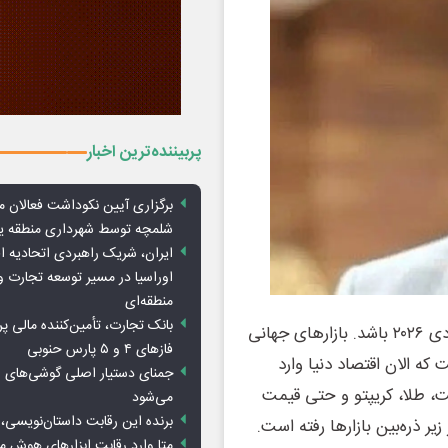
پربیننده‌ترین اخبار
برگزاری آیین نکوداشت فعالان م
شلمچه توسط شهرداری منطقه 
ایران، شریک راهبردی اتحادیه ا
اوراسیا در مسیر توسعه تجارت و
منطقه‌ای
بانک تجارت، تأمین‌کننده مالی پر
شاید این سفر ترامپ به چین، مهمترین اتفاق سیاسی-اقتصادی ۲۰۲۶ باشد. بازارهای جهانی
فازهای ۴ و ۵ پارس حنوبی
که الان اقتصاد دنیا وارد
جمنای دستیار اصلی گوشی‌های ا
، طلا، کریپتو و حتی قیمت
می‌شود
برنده این رقابت داستان‌نویسی، 
یر ذره‌بین بازارها رفته است.
متا وارد رقابت ابزارهای هوش 