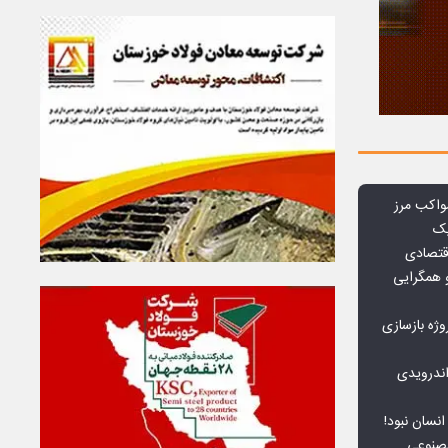
واکب مرز
یک
قتصادی
 همگرایی
وژه بازسازی
ندرویدی
انسان نبود!
مصنوعی