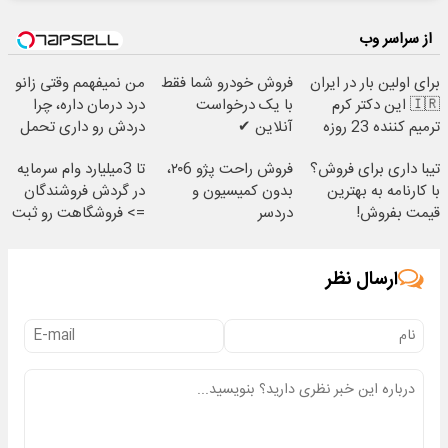
از سراسر وب
برای اولین بار در ایران
فروش خودرو شما فقط
من نمیفهمم وقتی زانو
🇮🇷 این دکتر کرم
با یک درخواست
درد درمان داره، چرا
ترمیم کننده 23 روزه
آنلاین ✔
دردش رو داری تحمل
ساخت!
میکنی؟❗
تیبا داری برای فروش؟
فروش راحت پژو ۲۰6،
تا 3میلیارد وام سرمایه
با کارنامه به بهترین
بدون کمیسیون و
در گردش فروشندگان
قیمت بفروش!
دردسر
=> فروشگاهت رو ثبت
کن
ارسال نظر