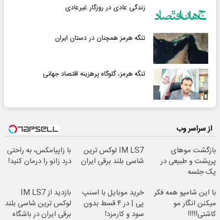
زندگی عادی در روزگار غیرعادی
تنگه هرمز همچنان در دستان ایران
تنگه هرمز، گلوگاه پرهزینه اقتصاد جهانی
از سراسر وب
بازگشت موهای
IM LS7 لوکس ترین
با زاپیامکس، به راحتی
پرپشت و طبیعی در
شاسی بلند برقی ایران
درد زانو را درمان کنید!
یک جلسه
با این شامپو همه فکر
خرید موبایل با اسنپ
بازدید از IM LS7
میکنن انگار مو
پی | در ۴ قسط بدون
لوکس ترین شاسی بلند
کاشتی!!!!!
سود و کارمزد!
برقی ایران در باشگاه