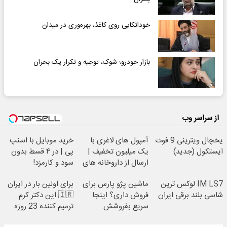
خوداتکایی روی کاغذ، بهره‌وری در میدان
بازار خودرو؛ شوک، توجیه و تکرار یک بحران
از سراسر وب
یخچال ویترینی 9 فوت
آمپول های لاغری با
خرید موبایل با اسنپ
ایستکول (جدید)
یک میلیون تخفیف |
پی | در ۴ قسط بدون
ارسال از داروخانه های
سود و کارمزد!
معتبر
IM LS7 لوکس ترین
ماشین پژو پارس برای
برای اولین بار در ایران
شاسی بلند برقی ایران
فروش داری؟ اینجا
🇮🇷 این دکتر کرم
سریع بفروشش
ترمیم کننده 23 روزه
ساخت!