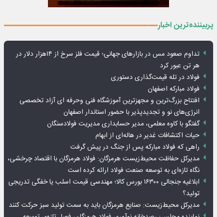
پربیننده‌ترین اخبار
تداوم صعود مس در بازارهای جهانی؛ قیمت فلز سرخ از ۱۴هزار دلار در
هر تن عبور کرد
فولاد در تله قیمت‌گذاری دستوری
فولاد مبارکه اصفهان
افتتاح بزرگ‌ترین و مجهزترین آموزشگاه فنی وحرفه ای آزاد تخصصی
انرژی‌های نو و تجدیدپذیر با حضور استاندار اصفهان
گفتگو با کاوه معلمی، مدیر حسابداری مدیریت فولادسنگان
حیات اکتشافات غدیر در هاله‌ای از ابهام
راهی که فولاد مبارکه پس از جنگ در پیش گرفت
مدیرکل حفاظت محیط‌زیست هرمزگان: فولاد هرمزگان با اقتصاد چرخشی،
نگاه تازه‌ای به توسعه صنعت فولاد ارائه کرده است
ابلاغیه جنجالی ۱۶۳۰۰ بورس کالا؛ مهندسی قیمت اسلب یا خفگی تدریجی
تولید؟
مدیرکل محیط‌زیست: صنایع هرمزگان باید به سمت تولید سبز حرکت کنند
نماینده مجلس: رصدخانه نوآوری فولاد هرمزگان، فصل تازه‌ی توسعه